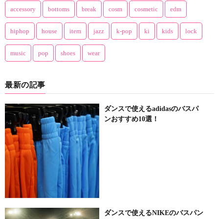
accessory
bottoms
break
cosm
cosmetic
edm
hiphop
house
item
jazz
k-pop
ki
kids
lock
music
pop
shoes
wear
最新の記事
ダンスで使えるadidasのバスパ
ンおすすめ10選！
ダンスで使えるNIKEのバスパン