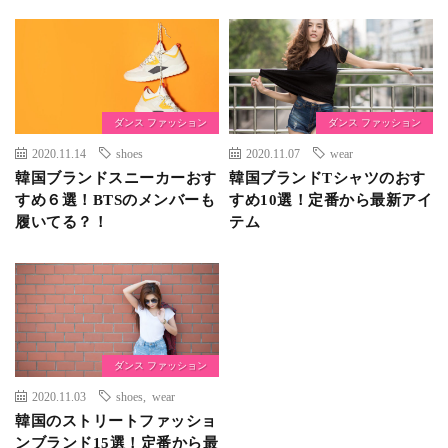
ダンス ファッション
ダンス ファッション
2020.11.14
shoes
2020.11.07
wear
韓国ブランドスニーカーおす
韓国ブランドTシャツのおす
すめ６選！BTSのメンバーも
すめ10選！定番から最新アイ
履いてる？！
テム
ダンス ファッション
2020.11.03
shoes
,
wear
韓国のストリートファッショ
ンブランド15選！定番から最