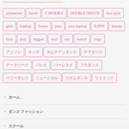
animation
break
CAPOEIRA
DOUBLE DOUCH
free style
girls
hiphop
house
jazz
jazz hiphop
K-POP
krump
lock
pop
reggae
soul
tap
waack
yoga
アニソン
キッズ
タヒチアンダンス
チアダンス
テーマパーク
バレエ
バーレスク
フラダンス
ベリーダンス
ミュージカル
リズムダンス
リトミック
ホーム
ダンス ファッション
スクール