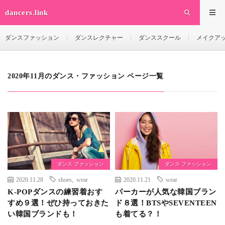
dancers.link
ダンスファッション
ダンスレクチャー
ダンススクール
メイクア
2020年11月のダンス・ファッション ページ一覧
ダンス ファッション
ダンス ファッション
2020.11.28
shoes
,
wear
2020.11.21
wear
K-POPダンスの練習着おす
パーカーが人気な韓国ブラン
すめ９選！ぜひ持っておきた
ド８選！BTSやSEVENTEEN
い韓国ブランドも！
も着てる？！