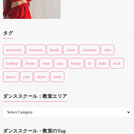
タグ
accessory
bottoms
break
cosm
cosmetic
edm
hiphop
house
item
jazz
k-pop
ki
kids
lock
music
pop
shoes
wear
ダンススクール：教室エリア
ダンススクール・教室のTag