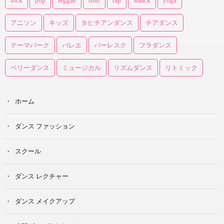
lock
pop
reggae
soul
tap
waack
yoga
アニソン
キッズ
タヒチアンダンス
チアダンス
テーマパーク
バレエ
バーレスク
フラダンス
ベリーダンス
ミュージカル
リズムダンス
リトミック
ホーム
ダンス ファッション
スクール
ダンス レクチャー
ダンス メイクアップ