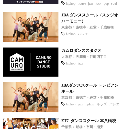
hiphop
house
jazz
lock
pop
soul
JBA ダンススクール（スタジオ
ハーモニー）
東京都
豪徳寺・経堂・千歳船橋
hiphop
バレエ
カムロダンススタジオ
大阪府
天満橋・谷町四丁目
hiphop
jazz
JBAダンススクール トレビアン
ホール
東京都
豪徳寺・経堂・千歳船橋
hiphop
jazz hiphop
キッズ
バレエ
ETC ダンススクール 本八幡校
千葉県
船橋・市川・浦安