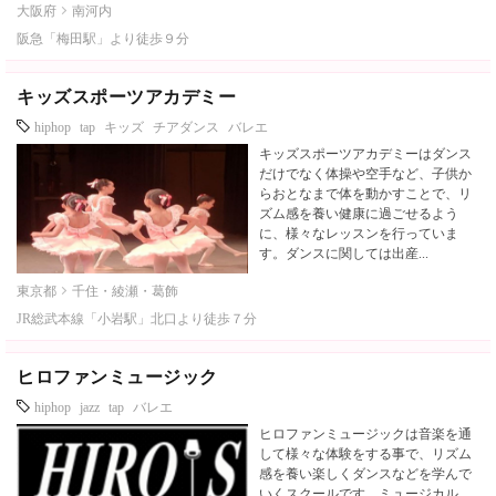
大阪府
南河内
阪急「梅田駅」より徒歩９分
キッズスポーツアカデミー
hiphop
tap
キッズ
チアダンス
バレエ
キッズスポーツアカデミーはダンス
だけでなく体操や空手など、子供か
らおとなまで体を動かすことで、リ
ズム感を養い健康に過ごせるよう
に、様々なレッスンを行っていま
す。ダンスに関しては出産...
東京都
千住・綾瀬・葛飾
JR総武本線「小岩駅」北口より徒歩７分
ヒロファンミュージック
hiphop
jazz
tap
バレエ
ヒロファンミュージックは音楽を通
して様々な体験をする事で、リズム
感を養い楽しくダンスなどを学んで
いくスクールです。ミュージカル、