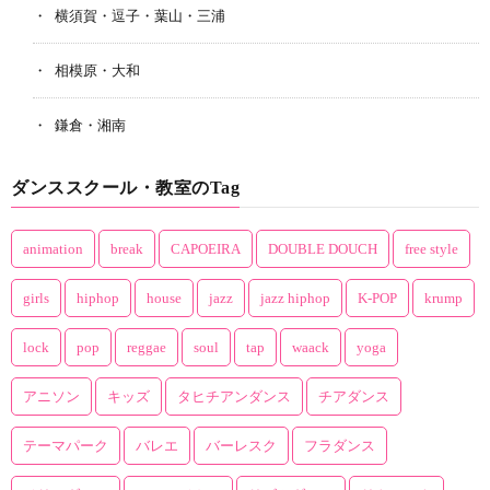
横須賀・逗子・葉山・三浦
相模原・大和
鎌倉・湘南
ダンススクール・教室のTag
animation
break
CAPOEIRA
DOUBLE DOUCH
free style
girls
hiphop
house
jazz
jazz hiphop
K-POP
krump
lock
pop
reggae
soul
tap
waack
yoga
アニソン
キッズ
タヒチアンダンス
チアダンス
テーマパーク
バレエ
バーレスク
フラダンス