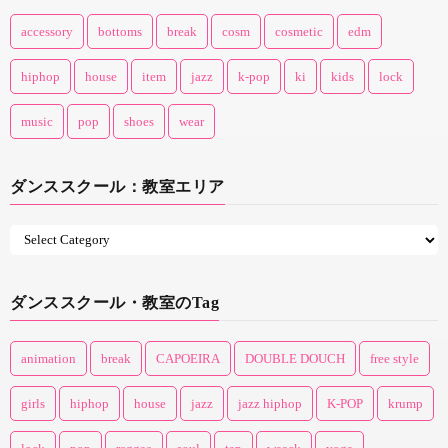
accessory
bottoms
break
cosm
cosmetic
edm
hiphop
house
item
jazz
k-pop
ki
kids
lock
music
pop
shoes
wear
ダンススクール：教室エリア
ダンススクール・教室のTag
animation
break
CAPOEIRA
DOUBLE DOUCH
free style
girls
hiphop
house
jazz
jazz hiphop
K-POP
krump