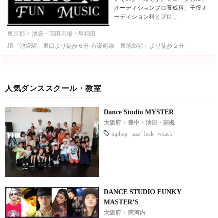
オーディションプロ養成科、子役オ
ーディション科とプロ...
東京都
池袋・高田馬場・早稲田
JR「池袋駅」東口より徒歩６分 有楽町線「東池袋駅」より徒歩２分
人気ダンススクール・教室
Dance Studio MYSTER
大阪府
豊中・池田・高槻
hiphop
jazz
lock
waack
DANCE STUDIO FUNKY
MASTER’S
大阪府
南河内