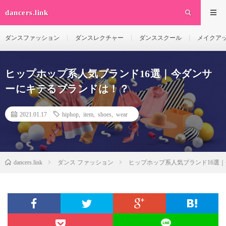
dancers.link
ダンスファッション
ダンスレクチャー
ダンススクール
メイクア
ヒップホップ系人気ブランド16選｜今ダンサ
ーにキテるブランドは！？
2021.01.17
hiphop
,
item
,
shoes
,
wear
dancers.link
ダンス ファッション
ヒップホップ系人気ブランド16選