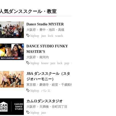
人気ダンススクール・教室
Dance Studio MYSTER
大阪府
豊中・池田・高槻
hiphop
jazz
lock
waack
DANCE STUDIO FUNKY
MASTER’S
大阪府
南河内
hiphop
house
jazz
lock
pop
soul
JBA ダンススクール（スタ
ジオハーモニー）
東京都
豪徳寺・経堂・千歳船橋
hiphop
バレエ
カムロダンススタジオ
大阪府
天満橋・谷町四丁目
hiphop
jazz