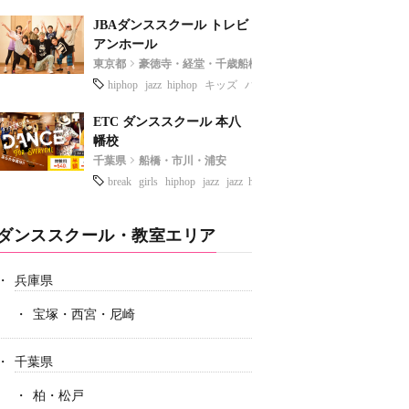
JBAダンススクール トレビ
アンホール
東京都
豪徳寺・経堂・千歳船橋
hiphop
jazz hiphop
キッズ
バレエ
ETC ダンススクール 本八
幡校
千葉県
船橋・市川・浦安
break
girls
hiphop
jazz
jazz hiphop
lock
キッズ
テーマパー
ダンススクール・教室エリア
兵庫県
宝塚・西宮・尼崎
千葉県
柏・松戸