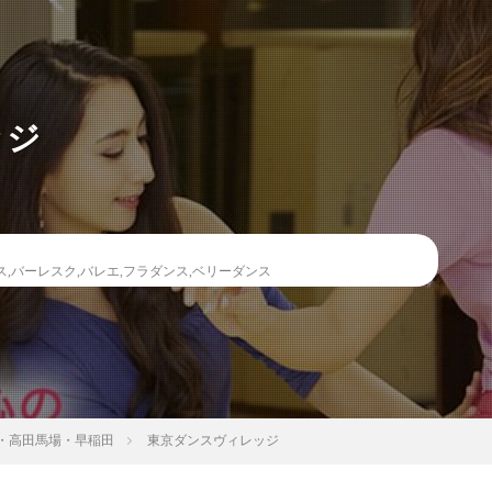
ッジ
ス
,
バーレスク
,
バレエ
,
フラダンス
,
ベリーダンス
・高田馬場・早稲田
東京ダンスヴィレッジ