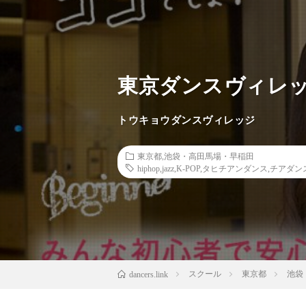
東京ダンスヴィレ
トウキョウダンスヴィレッジ
東京都
,
池袋・高田馬場・早稲田
hiphop
,
jazz
,
K-POP
,
タヒチアンダンス
,
チアダン
スクール
東京都
池袋
dancers.link