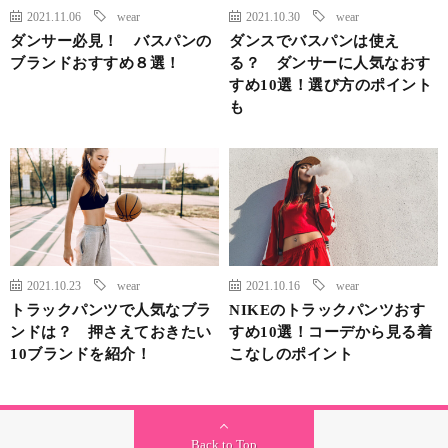
2021.11.06
wear
2021.10.30
wear
ダンサー必見！ バスパンの
ダンスでバスパンは使え
ブランドおすすめ８選！
る？ ダンサーに人気なおす
すめ10選！選び方のポイント
も
2021.10.23
wear
2021.10.16
wear
トラックパンツで人気なブラ
NIKEのトラックパンツおす
ンドは？ 押さえておきたい
すめ10選！コーデから見る着
10ブランドを紹介！
こなしのポイント
Back to Top