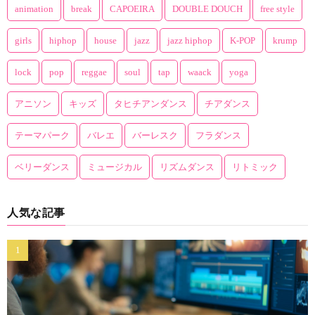
animation
break
CAPOEIRA
DOUBLE DOUCH
free style
girls
hiphop
house
jazz
jazz hiphop
K-POP
krump
lock
pop
reggae
soul
tap
waack
yoga
アニソン
キッズ
タヒチアンダンス
チアダンス
テーマパーク
バレエ
バーレスク
フラダンス
ベリーダンス
ミュージカル
リズムダンス
リトミック
人気な記事