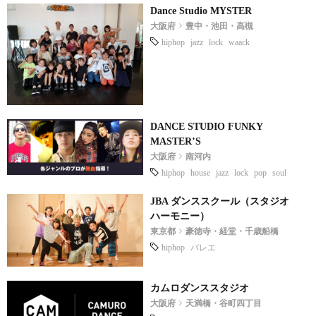
Dance Studio MYSTER
大阪府
豊中・池田・高槻
hiphop
jazz
lock
waack
DANCE STUDIO FUNKY
MASTER’S
大阪府
南河内
hiphop
house
jazz
lock
pop
soul
JBA ダンススクール（スタジオ
ハーモニー）
東京都
豪徳寺・経堂・千歳船橋
hiphop
バレエ
カムロダンススタジオ
大阪府
天満橋・谷町四丁目