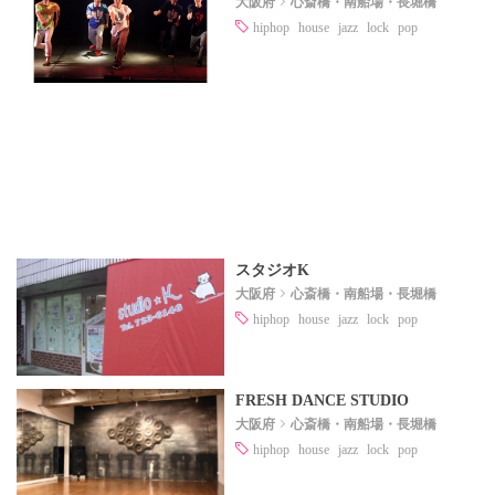
大阪府
心斎橋・南船場・長堀橋
hiphop
house
jazz
lock
pop
スタジオK
大阪府
心斎橋・南船場・長堀橋
hiphop
house
jazz
lock
pop
FRESH DANCE STUDIO
大阪府
心斎橋・南船場・長堀橋
hiphop
house
jazz
lock
pop