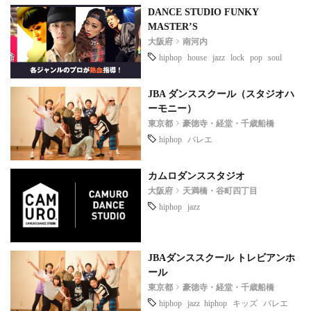
DANCE STUDIO FUNKY
MASTER’S
大阪府
南河内
hiphop
house
jazz
lock
pop
soul
JBA ダンススクール（スタジオハ
ーモニー）
東京都
豪徳寺・経堂・千歳船橋
hiphop
バレエ
カムロダンススタジオ
大阪府
天満橋・谷町四丁目
hiphop
jazz
JBAダンススクール トレビアンホ
ール
東京都
豪徳寺・経堂・千歳船橋
hiphop
jazz hiphop
キッズ
バレエ