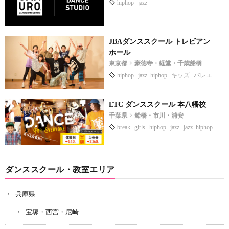
hiphop
jazz
JBAダンススクール トレビアン
ホール
東京都
豪徳寺・経堂・千歳船橋
hiphop
jazz hiphop
キッズ
バレエ
ETC ダンススクール 本八幡校
千葉県
船橋・市川・浦安
break
girls
hiphop
jazz
jazz hiphop
lock
ダンススクール・教室エリア
兵庫県
宝塚・西宮・尼崎