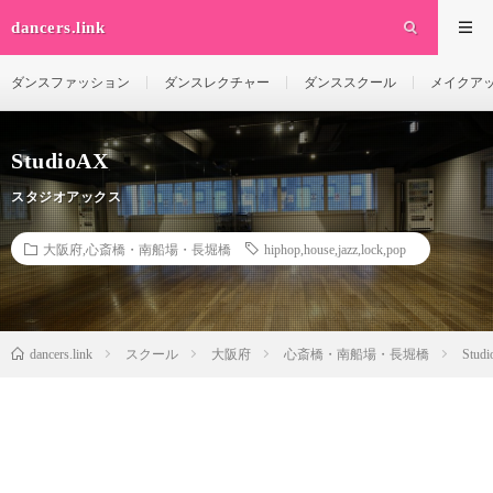
dancers.link
ダンスファッション
ダンスレクチャー
ダンススクール
メイクア
StudioAX
スタジオアックス
大阪府
,
心斎橋・南船場・長堀橋
hiphop
,
house
,
jazz
,
lock
,
pop
dancers.link
スクール
大阪府
心斎橋・南船場・長堀橋
Stud