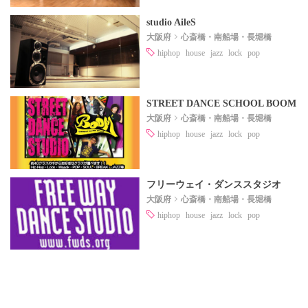
studio AileS
大阪府
心斎橋・南船場・長堀橋
hiphop
house
jazz
lock
pop
STREET DANCE SCHOOL BOOM
大阪府
心斎橋・南船場・長堀橋
hiphop
house
jazz
lock
pop
フリーウェイ・ダンススタジオ
大阪府
心斎橋・南船場・長堀橋
hiphop
house
jazz
lock
pop