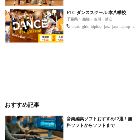
ETC ダンススクール 本八幡校
千葉県
船橋・市川・浦安
break
girls
hiphop
jazz
jazz hiphop
lock
おすすめ記事
音楽編集ソフトおすすめ12選！無
料ソフトからソフトまで