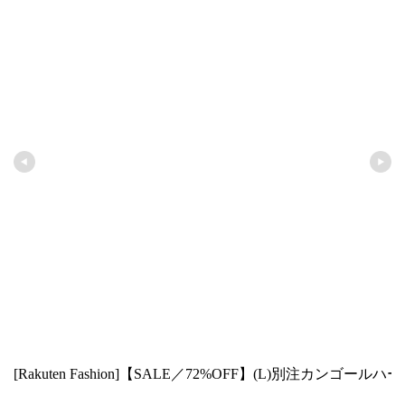
[Rakuten Fashion]【SALE／72%OFF】(L)別注カン