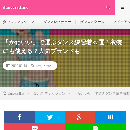
dancers.link
ダンスファッション
ダンスレクチャー
ダンススクール
メイクア
「かわいい」で選ぶダンス練習着37選！衣装
にも使える？人気ブランドも
2020.02.13
item
,
wear
dancers.link
ダンス ファッション
「かわいい」で選ぶダンス練習着3