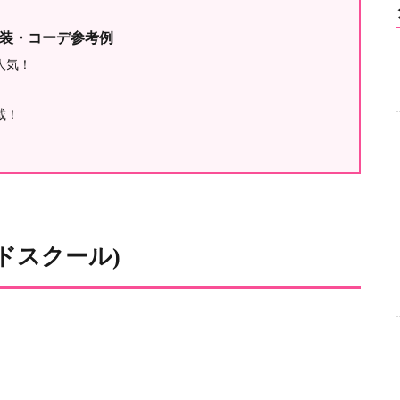
衣装・コーデ参考例
人気！
載！
オールドスクール)