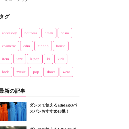
タグ
accessory
bottoms
break
cosm
cosmetic
edm
hiphop
house
item
jazz
k-pop
ki
kids
lock
music
pop
shoes
wear
最新の記事
ダンスで使えるadidasのバ
スパンおすすめ10選！