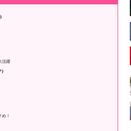
)
大活躍
ク)
すめ！