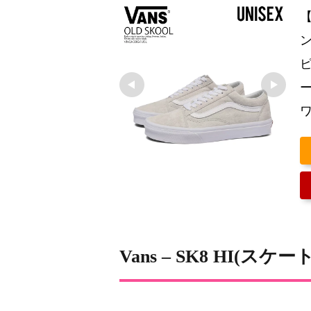
【
ン
ピ
ー
ワ
Vans – SK8 HI(スケ