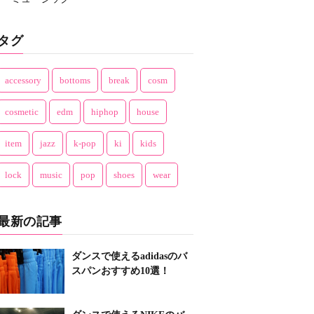
タグ
accessory
bottoms
break
cosm
cosmetic
edm
hiphop
house
item
jazz
k-pop
ki
kids
lock
music
pop
shoes
wear
最新の記事
ダンスで使えるadidasのバ
スパンおすすめ10選！